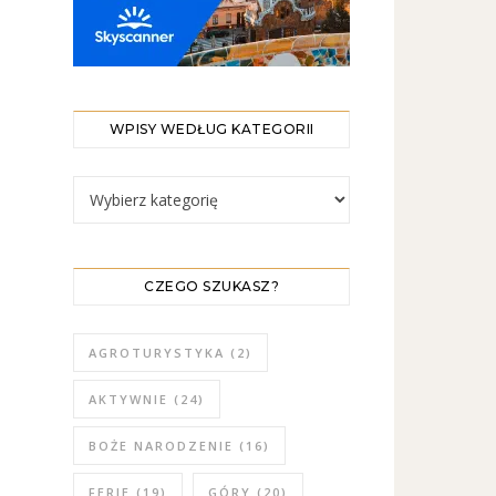
WPISY WEDŁUG KATEGORII
WPISY WEDŁUG KATEGORII
CZEGO SZUKASZ?
AGROTURYSTYKA
(2)
AKTYWNIE
(24)
BOŻE NARODZENIE
(16)
FERIE
(19)
GÓRY
(20)