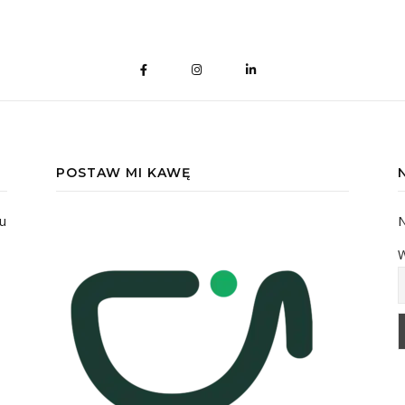
POSTAW MI KAWĘ
u
N
W