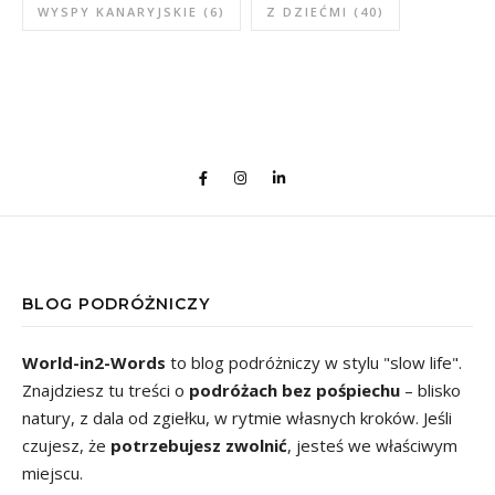
WYSPY KANARYJSKIE
(6)
Z DZIEĆMI
(40)
BLOG PODRÓŻNICZY
World-in2-Words
to blog podróżniczy w stylu "slow life".
Znajdziesz tu treści o
podróżach bez pośpiechu
– blisko
natury, z dala od zgiełku, w rytmie własnych kroków. Jeśli
czujesz, że
potrzebujesz zwolnić
, jesteś we właściwym
miejscu.