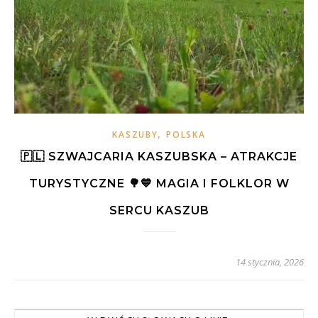
,
KASZUBY
POLSKA
🇵🇱 SZWAJCARIA KASZUBSKA – ATRAKCJE
TURYSTYCZNE 🌳💙 MAGIA I FOLKLOR W
SERCU KASZUB
14 stycznia, 2026