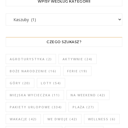
WPISY WEDŁUG KATEGORII
WPISY WEDŁUG KATEGORII
CZEGO SZUKASZ?
AGROTURYSTYKA
(2)
AKTYWNIE
(24)
BOŻE NARODZENIE
(16)
FERIE
(19)
GÓRY
(20)
LOTY
(54)
MIEJSKA WYCIECZKA
(11)
NA WEEKEND
(42)
PAKIETY URLOPOWE
(334)
PLAŻA
(27)
WAKACJE
(42)
WE DWOJE
(42)
WELLNESS
(6)