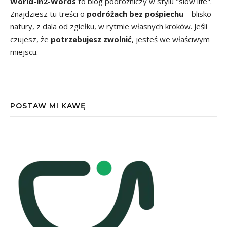
World-in2-Words
to blog podróżniczy w stylu "slow life".
Znajdziesz tu treści o
podróżach bez pośpiechu
– blisko
natury, z dala od zgiełku, w rytmie własnych kroków. Jeśli
czujesz, że
potrzebujesz zwolnić
, jesteś we właściwym
miejscu.
POSTAW MI KAWĘ