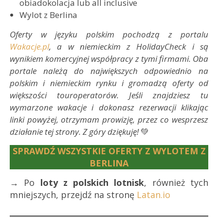
obiadokolacja lub all inclusive
Wylot z Berlina
Oferty w języku polskim pochodzą z portalu
Wakacje.pl
, a w niemieckim z HolidayCheck i są
wynikiem komercyjnej współpracy z tymi firmami. Oba
portale należą do największych odpowiednio na
polskim i niemieckim rynku i gromadzą oferty od
większości touroperatorów. Jeśli znajdziesz tu
wymarzone wakacje i dokonasz rezerwacji klikając
linki powyżej, otrzymam prowizję, przez co wesprzesz
działanie tej strony. Z góry dziękuję!
💚
SPRAWDŹ WSZYSTKIE OFERTY Z WYLOTEM Z
BERLINA
→ Po
loty z polskich lotnisk
, również tych
mniejszych, przejdź na stronę
Latan.io