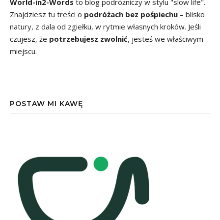
World-in2-Words
to blog podróżniczy w stylu "slow life".
Znajdziesz tu treści o
podróżach bez pośpiechu
– blisko
natury, z dala od zgiełku, w rytmie własnych kroków. Jeśli
czujesz, że
potrzebujesz zwolnić
, jesteś we właściwym
miejscu.
POSTAW MI KAWĘ