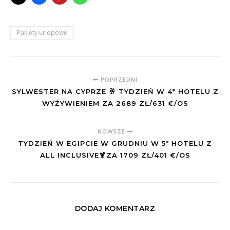
Pakiety urlopowe
POPRZEDNI
SYLWESTER NA CYPRZE 🥂 TYDZIEŃ W 4* HOTELU Z
WYŻYWIENIEM ZA 2689 ZŁ/631 €/OS
NOWSZE
TYDZIEŃ W EGIPCIE W GRUDNIU W 5* HOTELU Z
ALL INCLUSIVE🍹ZA 1709 ZŁ/401 €/OS
DODAJ KOMENTARZ