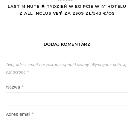
LAST MINUTE 🔔 TYDZIEŃ W EGIPCIE W 4* HOTELU
Z ALL INCLUSIVE🍹 ZA 2309 ZŁ/543 €/OS
DODAJ KOMENTARZ
Twój adres email nie zostanie opublikowany.
Wymagane pola są
oznaczone
*
Nazwa
*
Adres email
*