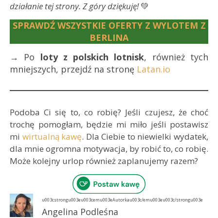
działanie tej strony. Z góry dziękuję!
💚
SPRAWDŹ WSZYSTKIE OFERTY Z WYLOTEM Z
BERLINA
→ Po
loty z polskich lotnisk
, również tych
mniejszych, przejdź na stronę
Latan.io
Podoba Ci się to, co robię? Jeśli czujesz, że choć
trochę pomogłam, będzie mi miło jeśli postawisz
mi
wirtualną kawę
. Dla Ciebie to niewielki wydatek,
dla mnie ogromna motywacja, by robić to, co robię.
Może kolejny urlop również zaplanujemy razem?
u003cstrongu003eu003cemu003eAutorkau003c/emu003eu003c/strongu003e
Angelina Podleśna