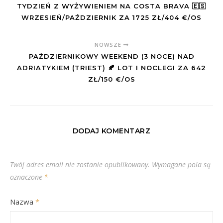
TYDZIEŃ Z WYŻYWIENIEM NA COSTA BRAVA 🇪🇸
WRZESIEŃ/PAŹDZIERNIK ZA 1725 ZŁ/404 €/OS
NOWSZE
PAŹDZIERNIKOWY WEEKEND (3 NOCE) NAD
ADRIATYKIEM (TRIEST) 🍂 LOT I NOCLEGI ZA 642
ZŁ/150 €/OS
DODAJ KOMENTARZ
Twój adres email nie zostanie opublikowany.
Wymagane pola są
oznaczone
*
Nazwa
*