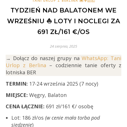
TANI URLOP Z BERLINA 🏝✈️🇩🇪
TYDZIEŃ NAD BALATONEM WE
WRZEŚNIU ⛵️ LOTY I NOCLEGI ZA
691 ZŁ/161 €/OS
24 sierpnia, 2025
→ Dołącz do naszej grupy na
WhatsApp: Tani
Urlop z Berlina
– codziennie tanie oferty z
lotniska BER
TERMIN:
17-24 września 2025 (7 nocy)
MIEJSCE:
Węgry, Balaton
CENA ŁĄCZNIE:
691 zł/161 €/ osobę
Lot: 186 zł/os
(w cenie mała torba pod
siedzenie
)