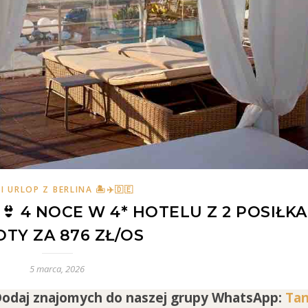
I URLOP Z BERLINA 🏝✈️🇩🇪
 4 NOCE W 4* HOTELU Z 2 POSIŁKA
OTY ZA 876 ZŁ/OS
5 marca, 2026
 Dodaj
znajomych
do naszej grupy WhatsApp:
Tan