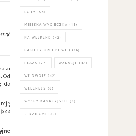
LOTY
(54)
MIEJSKA WYCIECZKA
(11)
osnąć
NA WEEKEND
(42)
PAKIETY URLOPOWE
(334)
PLAŻA
(27)
WAKACJE
(42)
czasu
e. Od
WE DWOJE
(42)
ę do
WELLNESS
(6)
WYSPY KANARYJSKIE
(6)
rcję
jsze
Z DZIEĆMI
(40)
yjne