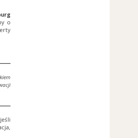
burg
by o
erty
kiem
wacji
eśli
cja,