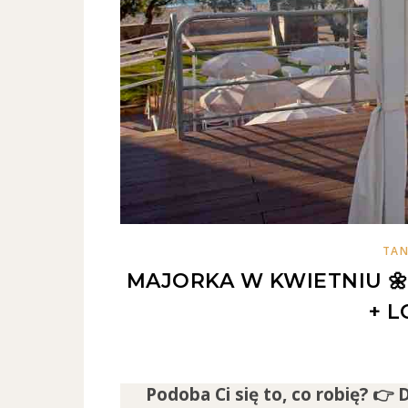
TAN
MAJORKA W KWIETNIU 🌼
+ L
Podoba Ci się to, co robię? 👉