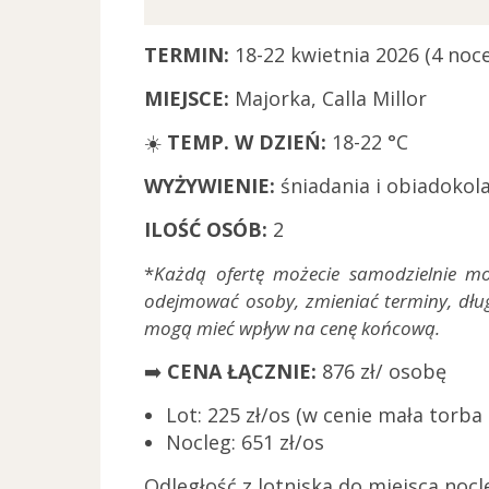
TERMIN:
18-22 kwietnia 2026 (4 noce
MIEJSCE:
Majorka, Calla Millor
☀️
TEMP. W DZIEŃ:
18-22 °C
WYŻYWIENIE:
śniadania i obiadokola
ILOŚĆ OSÓB:
2
*
Każdą ofertę możecie samodzielnie m
odejmować osoby, zmieniać terminy, dług
mogą mieć wpływ na cenę końcową.
➡️
CENA ŁĄCZNIE:
876 zł/ osobę
Lot: 225 zł/os (w cenie mała torba
Nocleg: 651 zł/os
Odległość z lotniska do miejsca noc