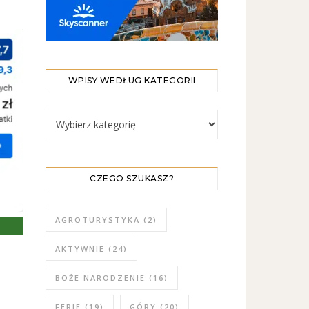
WPISY WEDŁUG KATEGORII
WPISY WEDŁUG KATEGORII
CZEGO SZUKASZ?
AGROTURYSTYKA
(2)
AKTYWNIE
(24)
BOŻE NARODZENIE
(16)
FERIE
(19)
GÓRY
(20)