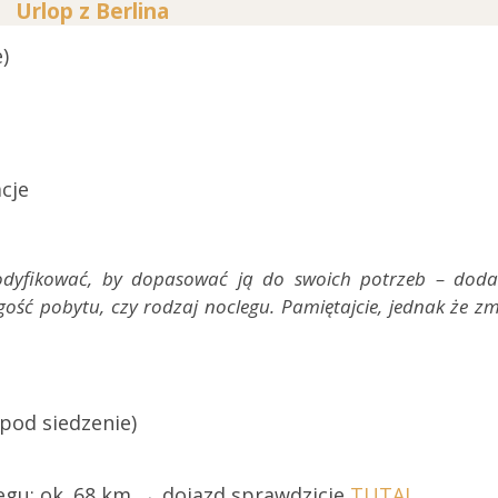
Urlop z Berlina
)
cje
odyfikować, by dopasować ją do swoich potrzeb – doda
ość pobytu, czy rodzaj noclegu. Pamiętajcie, jednak że z
 pod siedzenie)
legu: ok. 68 km → dojazd sprawdzicie
TUTAJ