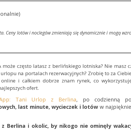
onalnie)
a. Ceny lotów i noclegów zmieniają się dynamicznie i mogą wzr
 może często latasz z berlińskiego lotniska? Nie masz 
e urlopu na portalach rezerwacyjnych? Zrobię to za Ciebi
 online i całkiem dobrze znam rynek, co wykorzystuj
ajlepszych ofert.
App: Tani Urlop z Berlina
, po codzienną po
wych, last minute, wycieczek i lotów
w najpięknie
z Berlina i okolic, by nikogo nie ominęły wakac