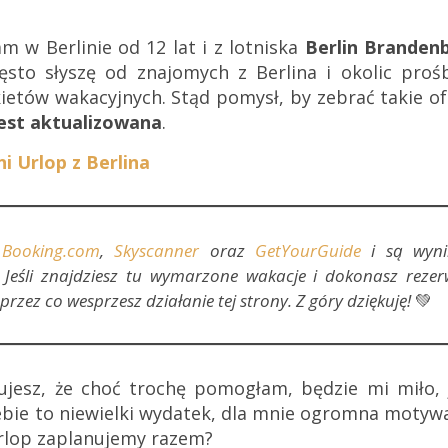
 w Berlinie od 12 lat i z lotniska
Berlin Branden
to słyszę od znajomych z Berlina i okolic proś
ietów wakacyjnych. Stąd pomysł, by zebrać takie of
jest aktualizowana
.
ni Urlop z Berlina
,
Booking.com
,
Skyscanner
oraz
GetYourGuide
i są wyni
 Jeśli znajdziesz tu wymarzone wakacje i dokonasz rezer
przez co wesprzesz działanie tej strony. Z góry dziękuję!
💚
zujesz, że choć trochę pomogłam, będzie mi miło, j
iebie to niewielki wydatek, dla mnie ogromna motywa
 urlop zaplanujemy razem?