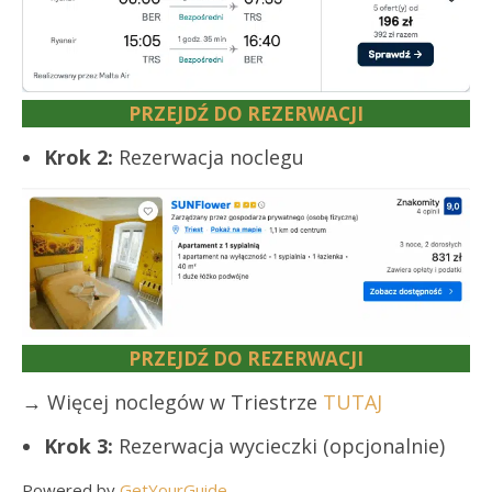
PRZEJDŹ DO REZERWACJI
Krok 2:
Rezerwacja noclegu
PRZEJDŹ DO REZERWACJI
→ Więcej noclegów w Triestrze
TUTAJ
Krok 3:
Rezerwacja wycieczki (opcjonalnie)
Powered by
GetYourGuide