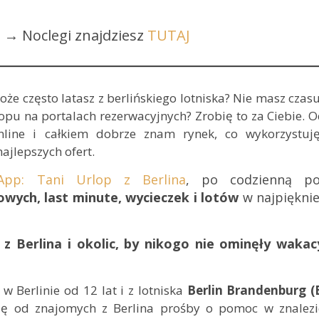
?
→ Noclegi znajdziesz
TUTAJ
że często latasz z berlińskiego lotniska? Nie masz czas
lopu na portalach rezerwacyjnych? Zrobię to za Ciebie. 
online i całkiem dobrze znam rynek, co wykorzystuj
ajlepszych ofert.
App: Tani Urlop z Berlina
, po codzienną po
wych, last minute, wycieczek i lotów
w najpięknie
z Berlina i okolic, by nikogo nie ominęły wakac
 Berlinie od 12 lat i z lotniska
Berlin Brandenburg (
zę od znajomych z Berlina prośby o pomoc w znalezi