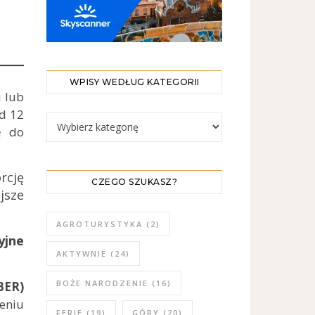
WPISY WEDŁUG KATEGORII
u lub
Od 12
WPISY WEDŁUG KATEGORII
ę do
rcję
CZEGO SZUKASZ?
jsze
AGROTURYSTYKA
(2)
yjne
AKTYWNIE
(24)
BOŻE NARODZENIE
(16)
BER)
eniu
FERIE
(19)
GÓRY
(20)