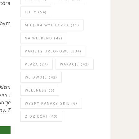
tóra
LOTY
(54)
abym
MIEJSKA WYCIECZKA
(11)
NA WEEKEND
(42)
PAKIETY URLOPOWE
(334)
PLAŻA
(27)
WAKACJE
(42)
WE DWOJE
(42)
ikiem
WELLNESS
(6)
kim i
kacje
WYSPY KANARYJSKIE
(6)
ny. Z
Z DZIEĆMI
(40)