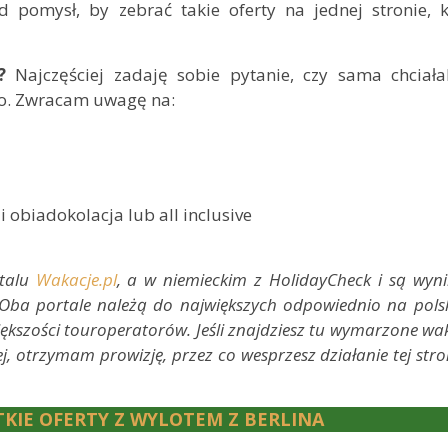
d pomysł, by zebrać takie oferty na jednej stronie, k
?
Najczęściej zadaję sobie pytanie, czy sama chciał
go. Zwracam uwagę na:
 obiadokolacja lub all inclusive
rtalu
Wakacje.pl
, a w niemieckim z HolidayCheck i są wyn
 Oba portale należą do największych odpowiednio na pols
ększości touroperatorów. Jeśli znajdziesz tu wymarzone wa
ej, otrzymam prowizję, przez co wesprzesz działanie tej stro
KIE OFERTY Z WYLOTEM Z BERLINA