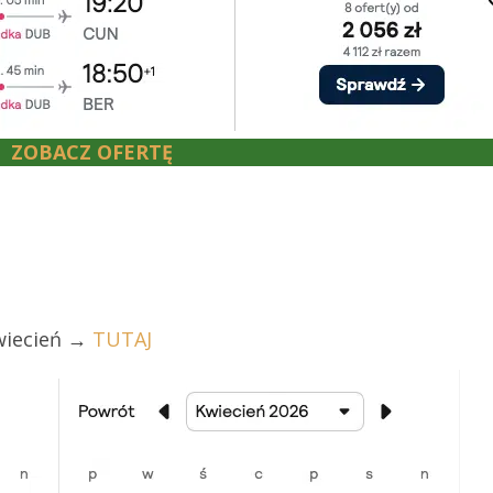
ZOBACZ OFERTĘ
kwiecień →
TUTAJ