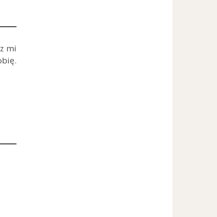
sz mi
obię.