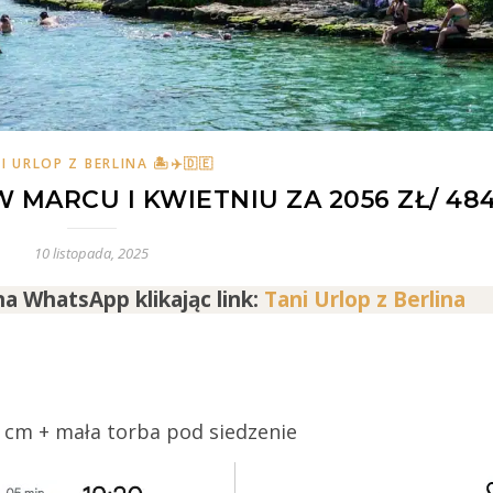
I URLOP Z BERLINA 🏝✈️🇩🇪
W MARCU I KWIETNIU ZA 2056 ZŁ/ 48
10 listopada, 2025
na WhatsApp klikając link:
Tani Urlop z Berlina
 cm + mała torba pod siedzenie