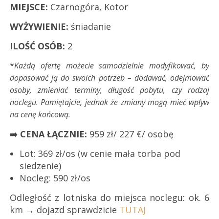
MIEJSCE:
Czarnogóra, Kotor
WYŻYWIENIE:
śniadanie
ILOŚĆ OSÓB:
2
*
Każdą ofertę możecie samodzielnie modyfikować, by
dopasować ją do swoich potrzeb – dodawać, odejmować
osoby, zmieniać terminy, długość pobytu, czy rodzaj
noclegu. Pamiętajcie, jednak że zmiany mogą mieć wpływ
na cenę końcową.
➡️
CENA ŁĄCZNIE:
959 zł/ 227 €/ osobę
Lot: 369 zł/os (w cenie mała torba pod
siedzenie)
Nocleg: 590 zł/os
Odległość z lotniska do miejsca noclegu: ok. 6
km → dojazd sprawdzicie
TUTAJ