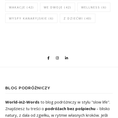
WAKACJE
(42)
WE DWOJE
(42)
WELLNESS
(6)
WYSPY KANARYJSKIE
(6)
Z DZIEĆMI
(40)
BLOG PODRÓŻNICZY
World-in2-Words
to blog podróżniczy w stylu "slow life".
Znajdziesz tu treści o
podróżach bez pośpiechu
– blisko
natury, z dala od zgiełku, w rytmie własnych kroków. Jeśli