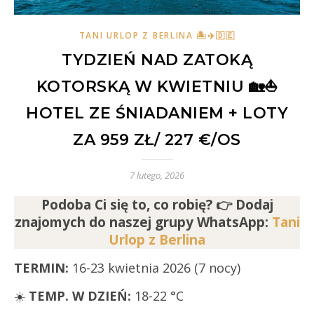
TANI URLOP Z BERLINA 🏝✈️🇩🇪
TYDZIEŃ NAD ZATOKĄ
KOTORSKĄ W KWIETNIU 🏡⛵️
HOTEL ZE ŚNIADANIEM + LOTY
ZA 959 ZŁ/ 227 €/OS
7 lutego, 2026
Podoba Ci się to, co robię? 👉 Dodaj
znajomych
do naszej grupy WhatsApp:
Tani
Urlop z Berlina
TERMIN:
16-23 kwietnia 2026 (7 nocy)
☀️
TEMP. W DZIEŃ:
18-22 °C