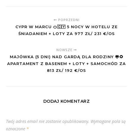
POPRZEDNI
CYPR W MARCU 🍊🇨🇾 5 NOCY W HOTELU ZE
ŚNIADANIEM + LOTY ZA 977 ZŁ/ 231 €/OS
NOWSZE
MAJÓWKA (5 DNI) NAD GARDĄ DLA RODZINY 🐸🌻
APARTAMENT Z BASENEM + LOTY + SAMOCHÓD ZA
813 ZŁ/ 192 €/OS
DODAJ KOMENTARZ
Twój adres email nie zostanie opublikowany.
Wymagane pola są
oznaczone
*