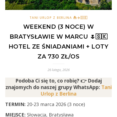
TANI URLOP Z BERLINA 🏝✈️🇩🇪
WEEKEND (3 NOCE) W
BRATYSŁAWIE W MARCU 🌷🇸🇰
HOTEL ZE ŚNIADANIAMI + LOTY
ZA 730 ZŁ/OS
26 lutego, 2026
Podoba Ci się to, co robię? 👉 Dodaj
znajomych
do naszej grupy WhatsApp:
Tani
Urlop z Berlina
TERMIN:
20-23 marca 2026 (3 noce)
MIEJSCE:
Słowacja, Bratysława