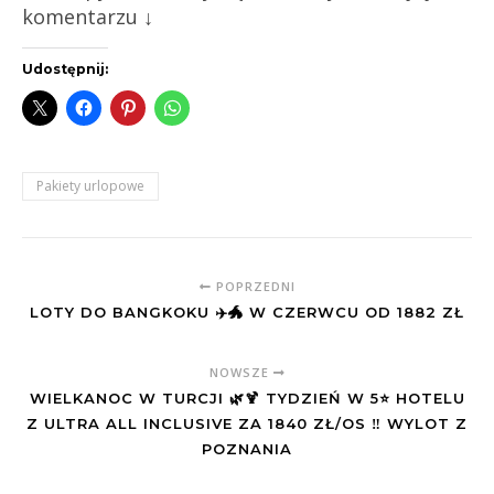
komentarzu ↓
Udostępnij:
Pakiety urlopowe
POPRZEDNI
LOTY DO BANGKOKU ✈️🐲 W CZERWCU OD 1882 ZŁ
NOWSZE
WIELKANOC W TURCJI 🌿🍹 TYDZIEŃ W 5⭐️ HOTELU
Z ULTRA ALL INCLUSIVE ZA 1840 ZŁ/OS ‼️ WYLOT Z
POZNANIA