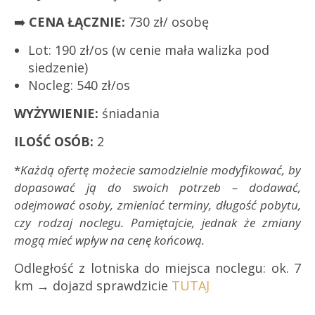
➡️
CENA ŁĄCZNIE:
730 zł/ osobę
Lot: 190 zł/os (w cenie mała walizka pod
siedzenie)
Nocleg: 540 zł/os
WYŻYWIENIE:
śniadania
ILOŚĆ OSÓB:
2
*
Każdą ofertę możecie samodzielnie modyfikować, by
dopasować ją do swoich potrzeb – dodawać,
odejmować osoby, zmieniać terminy, długość pobytu,
czy rodzaj noclegu. Pamiętajcie, jednak że zmiany
mogą mieć wpływ na cenę końcową.
Odległość z lotniska do miejsca noclegu: ok. 7
km → dojazd sprawdzicie
TUTAJ