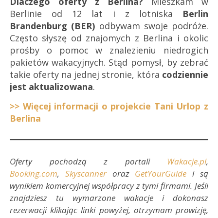
Dlaczego oferty z Berlina?
Mieszkam w
Berlinie od 12 lat i z lotniska
Berlin
Brandenburg (BER)
odbywam swoje podróże.
Często słyszę od znajomych z Berlina i okolic
prośby o pomoc w znalezieniu niedrogich
pakietów wakacyjnych. Stąd pomysł, by zebrać
takie oferty na jednej stronie, która
codziennie
jest aktualizowana
.
>> Więcej informacji o projekcie Tani Urlop z
Berlina
Oferty pochodzą z portali
Wakacje.pl
,
Booking.com
,
Skyscanner
oraz
GetYourGuide
i są
wynikiem komercyjnej współpracy z tymi firmami. Jeśli
znajdziesz tu wymarzone wakacje i dokonasz
rezerwacji klikając linki powyżej, otrzymam prowizję,