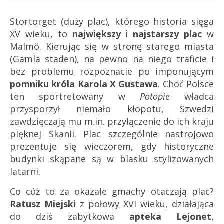
Stortorget (duży plac), którego historia sięga
XV wieku, to
największy i najstarszy plac
w
Malmö. Kierując się w stronę starego miasta
(Gamla staden), na pewno na niego traficie i
bez problemu rozpoznacie po imponującym
pomniku króla Karola X Gustawa
. Choć Polsce
ten sportretowany w
Potopie
władca
przysporzył niemało kłopotu, Szwedzi
zawdzięczają mu m.in. przyłączenie do ich kraju
pięknej Skanii. Plac szczególnie nastrojowo
prezentuje się wieczorem, gdy historyczne
budynki skąpane są w blasku stylizowanych
latarni.
Co cóż to za okazałe gmachy otaczają plac?
Ratusz Miejski
z połowy XVI wieku, działająca
do dziś zabytkowa
apteka Lejonet
,