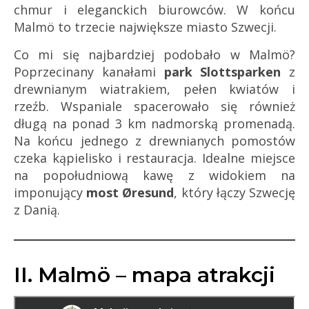
chmur i eleganckich biurowców. W końcu
Malmö to trzecie największe miasto Szwecji.
Co mi się najbardziej podobało w Malmö?
Poprzecinany kanałami
park Slottsparken
z
drewnianym wiatrakiem, pełen kwiatów i
rzeźb. Wspaniale spacerowało się również
długą na ponad 3 km nadmorską promenadą.
Na końcu jednego z drewnianych pomostów
czeka kąpielisko i restauracja. Idealne miejsce
na popołudniową kawę z widokiem na
imponujący
most Øresund
, który łączy Szwecję
z Danią.
II. Malmö – mapa atrakcji