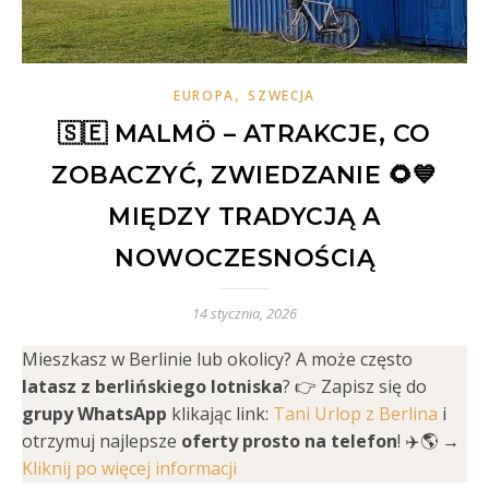
,
EUROPA
SZWECJA
🇸🇪 MALMÖ – ATRAKCJE, CO
ZOBACZYĆ, ZWIEDZANIE 🌻💙
MIĘDZY TRADYCJĄ A
NOWOCZESNOŚCIĄ
14 stycznia, 2026
Mieszkasz w Berlinie lub okolicy? A może często
latasz z berlińskiego lotniska
? 👉 Zapisz się do
grupy WhatsApp
klikając link:
Tani Urlop z Berlina
i
otrzymuj najlepsze
oferty prosto na telefon
! ✈️🌎 →
Kliknij po więcej informacji