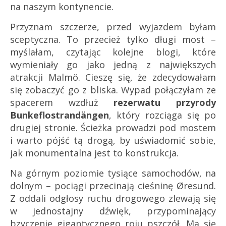
na naszym kontynencie.
Przyznam szczerze, przed wyjazdem byłam
sceptyczna. To przecież tylko długi most –
myślałam, czytając kolejne blogi, które
wymieniały go jako jedną z największych
atrakcji Malmö. Cieszę się, że zdecydowałam
się zobaczyć go z bliska. Wypad połączyłam ze
spacerem wzdłuż
rezerwatu przyrody
Bunkeflostrandängen
, który rozciąga się po
drugiej stronie. Ścieżka prowadzi pod mostem
i warto pójść tą drogą, by uświadomić sobie,
jak monumentalna jest to konstrukcja.
Na górnym poziomie tysiące samochodów, na
dolnym – pociągi przecinają cieśninę Øresund.
Z oddali odgłosy ruchu drogowego zlewają się
w jednostajny dźwięk, przypominający
bzyczenie gigantycznego roju pszczół. Ma się