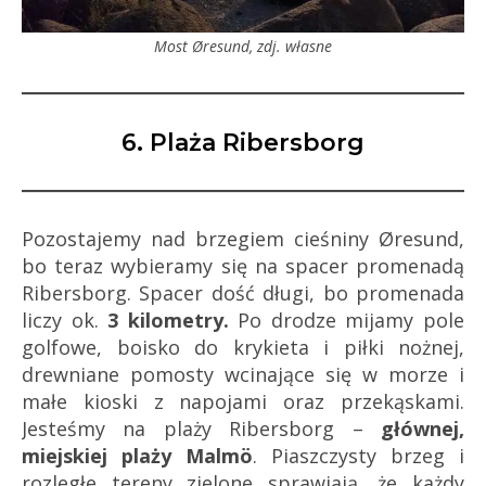
Most Øresund, zdj. własne
6. Plaża Ribersborg
Pozostajemy nad brzegiem cieśniny Øresund,
bo teraz wybieramy się na spacer promenadą
Ribersborg. Spacer dość długi, bo promenada
liczy ok.
3 kilometry.
Po drodze mijamy pole
golfowe, boisko do krykieta i piłki nożnej,
drewniane pomosty wcinające się w morze i
małe kioski z napojami oraz przekąskami.
Jesteśmy na plaży Ribersborg –
głównej,
miejskiej plaży Malmö
. Piaszczysty brzeg i
rozległe tereny zielone sprawiają, że każdy