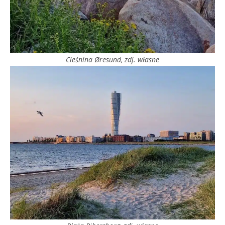
Cieśnina
Øresund
, zdj. własne