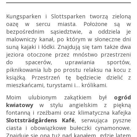
Kungsparken i Slottsparken tworzą zieloną
oazę w sercu miasta. Położone są w
bezpośrednim sąsiedztwie, a oddziela je
malowniczy kanał, po którym w słoneczne dni
suną kajaki i łódki. Znajdują się tam także dwa
jeziora otoczone przez mnóstwo przestrzeni
do spacerów, uprawiania sportów,
piknikowania lub po prostu relaksu na kocu z
książką. Przestrzeń tę będziecie dzielić z
mieszkańcami, turystami i… królikami.
Moim ulubionym zakątkiem był
ogród
kwiatowy
w stylu angielskim z piękną
fontanną i rzeźbami oraz klimatyczna kafejka
Slottsträdgårdens Kafé
, serwująca pyszne
ciasta i obowiązkowe bułeczki cynamonowe.
Znajduje się ona tuż nad kanałem, gdzie latem