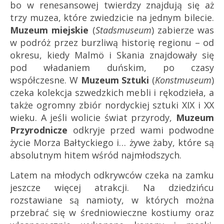
bo w renesansowej twierdzy znajdują się aż
trzy muzea, które zwiedzicie na jednym bilecie.
Muzeum miejskie
(
Stadsmuseum
) zabierze was
w podróż przez burzliwą historię regionu – od
okresu, kiedy Malmö i Skania znajdowały się
pod władaniem duńskim, po czasy
współczesne. W
Muzeum Sztuki
(
Konstmuseum
)
czeka kolekcja szwedzkich mebli i rękodzieła, a
także ogromny zbiór nordyckiej sztuki XIX i XX
wieku. A jeśli wolicie świat przyrody,
Muzeum
Przyrodnicze
odkryje przed wami podwodne
życie Morza Bałtyckiego i… żywe żaby, które są
absolutnym hitem wśród najmłodszych.
Latem na młodych odkrywców czeka na zamku
jeszcze więcej atrakcji. Na dziedzińcu
rozstawiane są namioty, w których można
przebrać się w średniowieczne kostiumy oraz