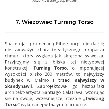
Plaża Ribersborg, zdj. własne
7. Wieżowiec Turning Torso
Spacerując promenadą Ribersborg, nie da się
nie zauważyć charakterystycznego drapacza
chmur, który wygląda jak skręcona sylwetka.
Przyjrzyjmy się z bliska tej nietypowej
konstrukcji.
Turning Torso
, o imponującej
wysokości blisko 200 metrów, to najwyższy
budynek w Malmö i
trzeci najwyższy w
Skandynawii
. Zaprojektował go hiszpański
architekt-artysta Santiago Calatrava, wzorując
się na swojej wcześniejszej rzeźbie
„Twisting
Torso”
wykonanej w białym marmurze.